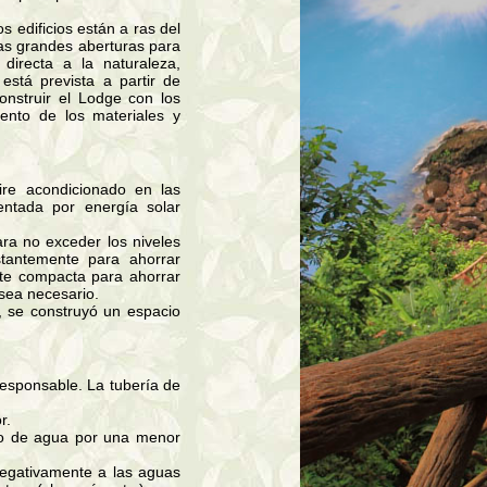
s edificios están a ras del
as grandes aberturas para
irecta a la naturaleza,
está prevista a partir de
onstruir el Lodge con los
ento de los materiales y
re acondicionado en las
entada por energía solar
ra no exceder los niveles
tantemente para ahorrar
nte compacta para ahorrar
sea necesario.
o, se construyó un espacio
responsable. La tubería de
r.
mo de agua por una menor
negativamente a las aguas