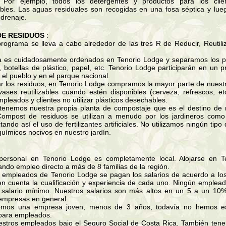
s. Por ejemplo, todos los detergentes y productos para los clie
bles. Las aguas residuales son recogidas en una fosa séptica y luego
 drenaje.
DE RESIDUOS
:
rograma se lleva a cabo alrededor de las tres R de Reducir, Reutiliz
a es cuidadosamente ordenados en Tenorio Lodge y separamos los pro
 botellas de plástico, papel, etc. Tenorio Lodge participarán en un 
n el pueblo y en el parque nacional.
ar los residuos, en Tenorio Lodge compramos la mayor parte de nuestr
ases reutilizables cuando estén disponibles (cerveza, refrescos, 
pleados y clientes no utilizar plásticos desechables.
tenemos nuestra propia planta de compostaje que es el destino de
Compost de residuos se utilizan a menudo por los jardineros como 
itando así el uso de fertilizantes artificiales. No utilizamos ningún tipo
uímicos nocivos en nuestro jardín.
personal en Tenorio Lodge es completamente local. Alojarse en T
ndo empleo directo a más de 8 familias de la región.
s empleados de Tenorio Lodge se pagan los salarios de acuerdo a lo
 cuenta la cualificación y experiencia de cada uno. Ningún emplea
 salario mínimo. Nuestros salarios son más altos en un 5 a un 10
 empresas en general.
mos una empresa joven, menos de 3 años, todavía no hemos es
 para empleados.
estros empleados bajo el Seguro Social de Costa Rica. También ten