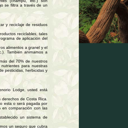
ntes (champú, etc.) son
 se filtra a través de un
ar y reciclaje de residuos
ductos reciclables, tales
programa de aplicación del
os alimentos a granel y el
etc.). También animamos a
 más del 70% de nuestros
nutrientes para nuestras
 de pesticidas, herbicidas y
enorio Lodge, usted está
s derechos de Costa Rica.
do esta o será pagada por
% en comparación con las
tablecido un sistema de
emos un seguro que cubra