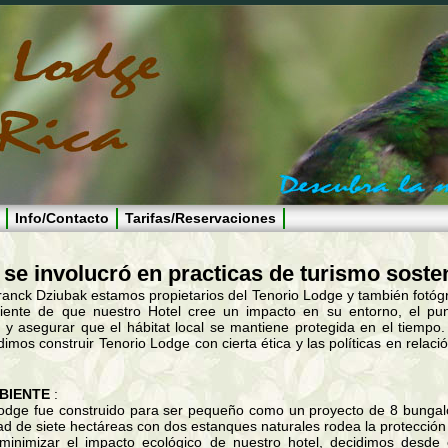
Info/Contacto
Tarifas/Reservaciones
se involucró en practicas de turismo soste
Franck Dziubak estamos propietarios del Tenorio Lodge y también fotóg
ciente de que nuestro Hotel cree un impacto en su entorno, el pu
o y asegurar que el hábitat local se mantiene protegida en el tiemp
imos construir Tenorio Lodge con cierta ética y las políticas en relac
BIENTE
:
Lodge fue construido para ser pequeño como un proyecto de 8 bungalo
d de siete hectáreas con dos estanques naturales rodea la protección y
 minimizar el impacto ecológico de nuestro hotel, decidimos desde el