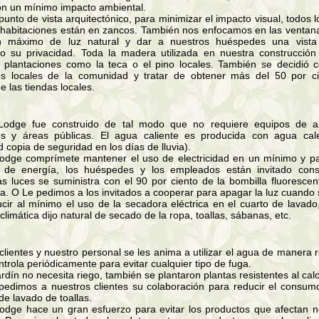
on un mínimo impacto ambiental.
punto de vista arquitectónico, para minimizar el impacto visual, todos lo
s habitaciones están en zancos. También nos enfocamos en las ventan
n máximo de luz natural y dar a nuestros huéspedes una vista d
o su privacidad. Toda la madera utilizada en nuestra construcción 
plantaciones como la teca o el pino locales. También se decidió c
es locales de la comunidad y tratar de obtener más del 50 por ci
de las tiendas locales.
:
 Lodge fue construido de tal modo que no requiere equipos de ai
es y áreas públicas. El agua caliente es producida con agua cal
ad copia de seguridad en los días de lluvia).
Lodge comprímete mantener el uso de electricidad en un mínimo y pa
s de energía, los huéspedes y los empleados están invitado cons
as luces se suministra con el 90 por ciento de la bombilla fluoresce
a. O Le pedimos a los invitados a cooperar para apagar la luz cuando 
ucir al mínimo el uso de la secadora eléctrica en el cuarto de lavad
climática dijo natural de secado de la ropa, toallas, sábanas, etc.
clientes y nuestro personal se les anima a utilizar el agua de manera 
trola periódicamente para evitar cualquier tipo de fuga.
ardín no necesita riego, también se plantaron plantas resistentes al calo
pedimos a nuestros clientes su colaboración para reducir el consu
de lavado de toallas.
Lodge hace un gran esfuerzo para evitar los productos que afectan 