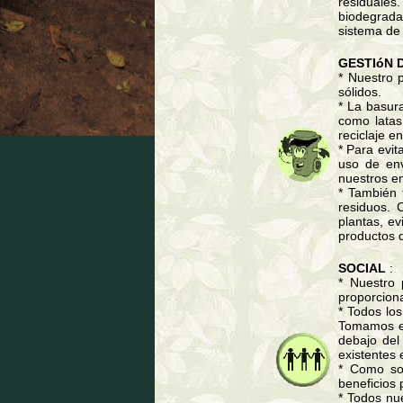
residuale
biodegrada
sistema de
GESTIóN 
* Nuestro p
sólidos.
* La basur
como latas,
reciclaje e
* Para evit
uso de env
nuestros em
* También 
residuos. 
plantas, ev
productos q
SOCIAL
:
* Nuestro 
proporciona
* Todos lo
Tomamos en
debajo del
existentes
* Como so
beneficios
* Todos nu