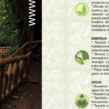
proyecto c
* Desde el 
suelo y la
obtener u
preservand
madera de 
trabajador
mobiliario 
ENERGíA
* Tenorio
habitacion
(electricid
* Tenorio 
necesario
energía. L
más energí
* Para red
para un bio
AGUA
:
* Nuestros 
agua se con
* Nuestro j
* También 
frecuencia 
* Tenorio 