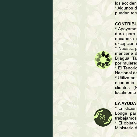
los acciden
* Algunos 
puedan tom
CONTRIBU
* Apoyamos
duro para 
encabeza e
excepcional
* Nuestra 
mantiene d
Bijagua. T
por mujeres
* El Tenor
Nacional d
* Utilizamo
economía l
clientes. 
localmente 
LA AYUDA
* En dicie
Lodge para
trabajamos 
* El objeti
Ministerio 