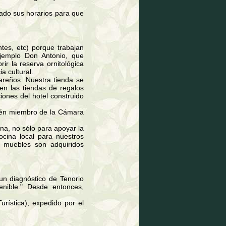
ado sus horarios para que
tes, etc) porque trabajan
ejemplo Don Antonio, que
r la reserva ornitológica
a cultural.
areños. Nuestra tienda se
n las tiendas de regalos
ones del hotel construido
ién miembro de la Cámara
ina, no sólo para apoyar la
ocina local para nuestros
s muebles son adquiridos
 un diagnóstico de Tenorio
enible." Desde entonces,
urística), expedido por el