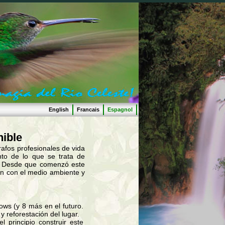
English
Francais
Espagnol
nible
rafos profesionales de vida
nto de lo que se trata de
o. Desde que comenzó este
ión con el medio ambiente y
ws (y 8 más en el futuro.
 reforestación del lugar.
 principio construir este