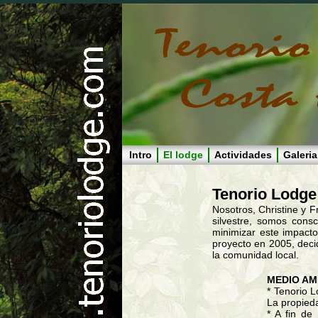
Intro
El lodge
Actividades
Galeria
Tenorio Lodge 
Nosotros, Christine y 
silvestre, somos cons
minimizar este impact
proyecto en 2005, decid
la comunidad local.
MEDIO AM
* Tenorio 
La propieda
* A fin de