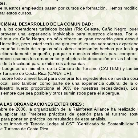
tes.
de nuestros empleados pasan por cursos de formación. Hemos modific
ar estos cursos.
CIóN AL DESARROLLO DE LA COMUNIDAD
:
 a los operadores turísticos locales (Río Celeste, Caño Negro, puen
proveer una experiencia inolvidable para nuestros clientes. Por 
l tour de Caño Negro, no sólo ofrece un gran recorrido para descubri
 increíble, pero usted verá una gira con él es una verdadera experienci
pequeña tienda de regalos sólo ofrece artesanías hechas por los lug
eliberadamente pequeño, porque a nuestros clientes para comprar e
ambién usamos los ornamentos y objetos de decoración en las habitaci
 de la localidad para exhibir sus artesanías.
io Lodge es un miembro de la Cámara de Turismo (CATTEMI) y tamb
e Turismo de Costa Rica (CANATUR).
s sobre todo a nivel local para comprar los ingredientes de nuestra coc
ocal, sino también como parte de una experiencia cultural de la c
(Nuestro huerto proporciona el 30% de nuestras necesidades). Lo
siempre que sea posible y otros suministros para el albergue.
 A LAS ORGANIZACIONES EXTERIORES
:
mbre de 2008, la organización de la Rainforest Alliance ha realizado
 aplicar las "mejores prácticas de gestión para el turismo sost
para poner en práctica los resultados de este análisis.
vo es introducir Tenorio Lodge al CST (Certificado de Sostenibilidad T
de Turismo de Costa Rica.