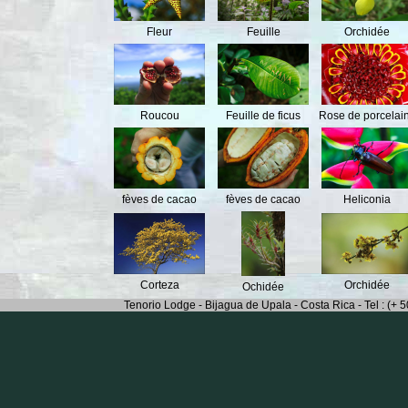
Fleur
Feuille
Orchidée
Roucou
Feuille de ficus
Rose de porcelai
fèves de cacao
fèves de cacao
Heliconia
Corteza
Orchidée
Ochidée
Tenorio Lodge - Bijagua de Upala - Costa Rica - Tel : (+