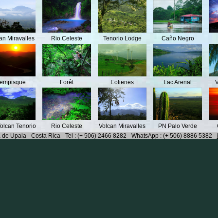
an Miravalles
Rio Celeste
Tenorio Lodge
Caño Negro
empisque
Forêt
Eolienes
Lac Arenal
V
olcan Tenorio
Rio Celeste
Volcan Miravalles
PN Palo Verde
 de Upala - Costa Rica - Tel : (+ 506) 2466 8282 - WhatsApp : (+ 506) 8886 5382 -