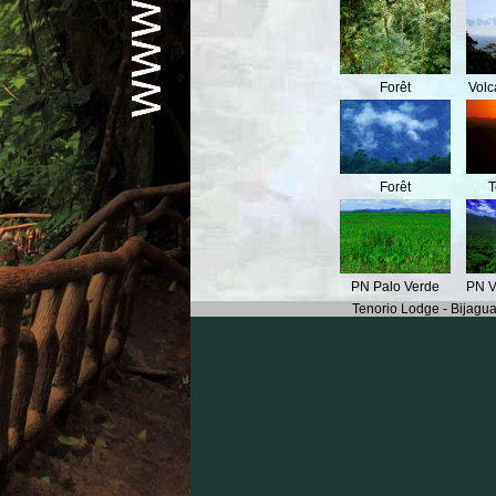
Forêt
Volc
Forêt
T
PN Palo Verde
PN V
Tenorio Lodge - Bijagua