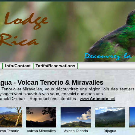
e
Info/Contact
Tarifs/Reservations
gua - Volcan Tenorio & Miravalles
s Tenorio et Miravalles, vous découvrirez une région loin des sentier
ages vont s'ouvrir á vos yeux, en voici quelques uns.
anck Dziubak - Reproductions interdites -
www.
Animode
.net
can Tenorio
Volcan Miravalles
Volcan Tenorio
Bijagua