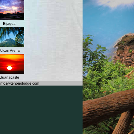
Bijagua
olcan Arenal
Guanacaste
infos@tenoriolodge.com