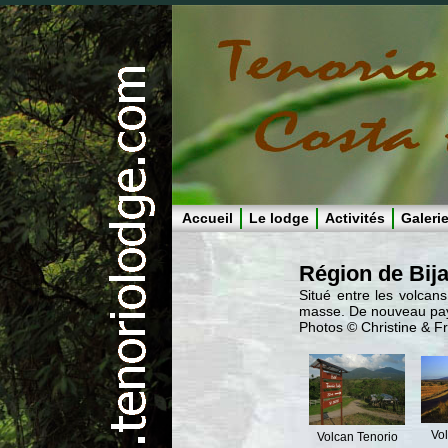
Accueil
Le lodge
Activités
Galeri
Région de Bija
Situé entre les volcan
masse. De nouveau pays
Photos © Christine & Fr
Vol
Volcan Tenorio