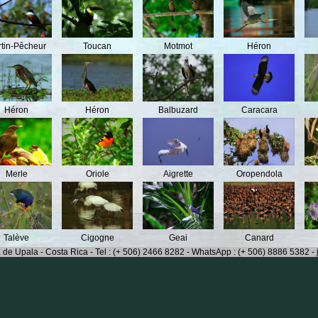
tin-Pêcheur
Toucan
Motmot
Héron
Héron
Héron
Balbuzard
Caracara
Merle
Oriole
Aigrette
Oropendola
Talève
Cigogne
Geai
Canard
 de Upala - Costa Rica - Tel : (+ 506) 2466 8282 - WhatsApp : (+ 506) 8886 5382 -