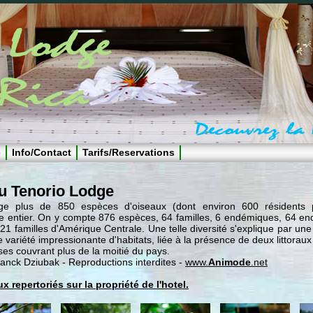
e
Info/Contact
Tarifs/Reservations
u Tenorio Lodge
e plus de 850 espèces d'oiseaux (dont environ 600 résidents p
e entier. On y compte 876 espèces, 64 familles, 6 endémiques, 64 en
1 familles d'Amérique Centrale. Une telle diversité s'explique par une
 variété impressionante d'habitats, liée à la présence de deux littoraux 
s couvrant plus de la moitié du pays.
anck Dziubak - Reproductions interdites -
www.
Animode
.net
ux repertoriés sur la propriété de l'hotel.