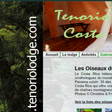
Accueil
Le lodge
Activités
Galeri
Les Oiseaux d
Le Costa Rica héberg
ornithologues du mond
Panama voisin, 16 des 2
Costa Rica qui offre une
de chaînes montagneuse
Photos © Christine & Fr
Voir la liste des oisea