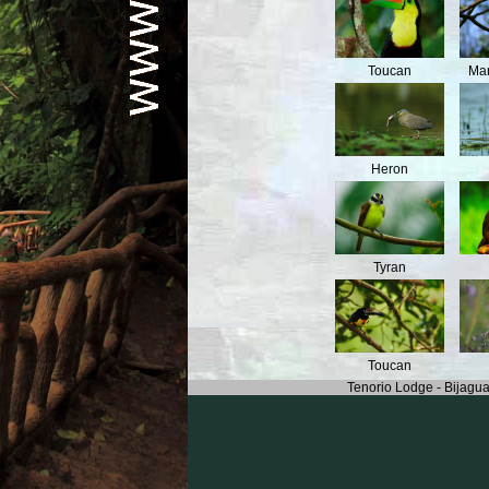
Toucan
Mar
Heron
Tyran
Toucan
Tenorio Lodge - Bijagua