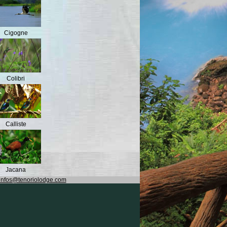
Cigogne
Colibri
Calliste
Jacana
infos@tenoriolodge.com